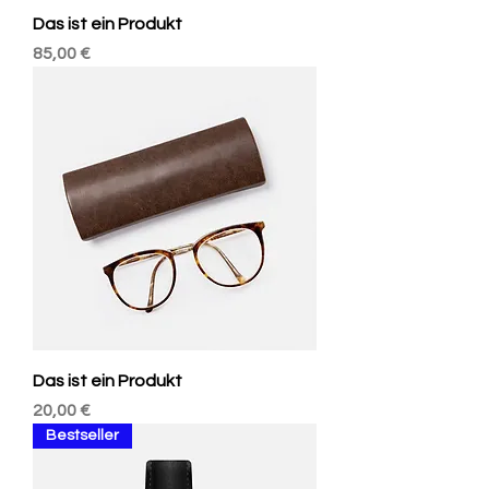
Das ist ein Produkt
Preis
85,00 €
Das ist ein Produkt
Preis
20,00 €
Bestseller