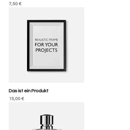
Preis
7,50 €
Das ist ein Produkt
Preis
15,00 €